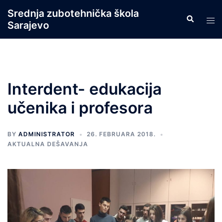
Skip
Srednja zubotehnička škola
Search
to
Tog
Sarajevo
content
men
Interdent- edukacija
učenika i profesora
BY
ADMINISTRATOR
26. FEBRUARA 2018.
AKTUALNA DEŠAVANJA