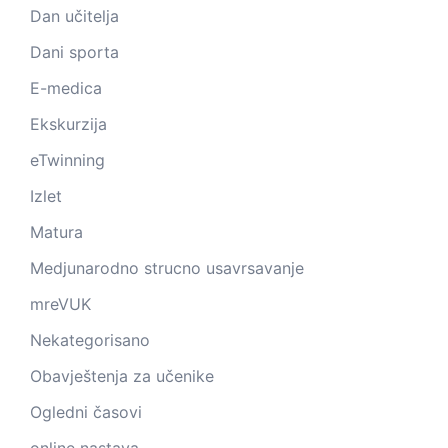
Dan učitelja
Dani sporta
E-medica
Ekskurzija
eTwinning
Izlet
Matura
Medjunarodno strucno usavrsavanje
mreVUK
Nekategorisano
Obavještenja za učenike
Ogledni časovi
online nastava