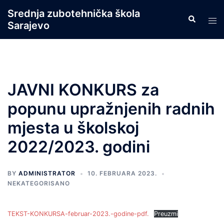
Skip
Srednja zubotehnička škola
Search
to
Tog
Sarajevo
content
men
JAVNI KONKURS za
popunu upražnjenih radnih
mjesta u školskoj
2022/2023. godini
BY
ADMINISTRATOR
10. FEBRUARA 2023.
NEKATEGORISANO
TEKST-KONKURSA-februar-2023.-godine-pdf.
Preuzmi