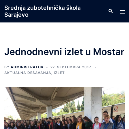
Skip
Srednja zubotehnička škola
Search
to
Tog
Sarajevo
content
men
Jednodnevni izlet u Mostar
BY
ADMINISTRATOR
27. SEPTEMBRA 2017.
AKTUALNA DEŠAVANJA
,
IZLET