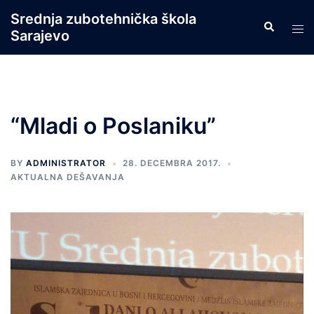
Skip
Srednja zubotehnička škola
Search
to
Tog
Sarajevo
content
men
“Mladi o Poslaniku”
BY
ADMINISTRATOR
28. DECEMBRA 2017.
AKTUALNA DEŠAVANJA