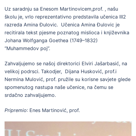
Uz saradnju sa Enesom Martinovicem,prof. , našu
školu je, vrlo reprezentativno predstavila učenica III2
razreda Amina Đulovic. Učenica Amina Đulovic je
recitirala tekst pjesme poznatog mislioca i književnika
Johana Wolfganga Goethea (1749–1832)
“Muhammedov poj”.
Zahvaljujemo se našoj direktorici Elviri Jašarbasić, na
velikoj podrsci. Takodjer, Dijana Husković, prof.i
Nermina Mulović, prof. pružile su korisne savjete glede
spomenutog nastupa naše učenice, na čemu se
srdačno zahvaljujemo.
Pripremio
: Enes Martinović, prof.