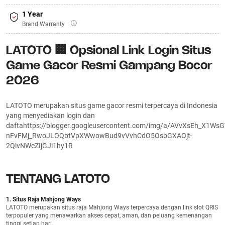
P

Q

カ

ア

4

E

1 Year
V

1

ヤ

Z

4

Brand Warranty
サ

タ

S

C

$

#

#

T

D

A

LATOTO 🏢 Opsional Link Login Situs
W

0

Z

8

V

J

Game Gacor Resmi Gampang Bocor
9

I

&

ャ

2026
N

S

Z

K

@

6

G

G

&

サ

LATOTO merupakan situs game gacor resmi terpercaya di Indonesia
A

ナ

5

yang menyediakan login dan
ヤ

daftahttps://blogger.googleusercontent.com/img/a/AVvXsEh_X
$

A

N

nFvFMj_RwoJLOQbtVpXWwowBud9vVvhCdO5OsbGXAOjt-
6

E

2QivNWeZIjGJi1hy1R
ワ

4

サ

3

5

E

TENTANG LATOTO
A

C

A

1. Situs Raja Mahjong Ways
タ

ャ

LATOTO merupakan situs raja Mahjong Ways terpercaya dengan link slot QRIS
S

ナ

terpopuler yang menawarkan akses cepat, aman, dan peluang kemenangan
Y

tinggi setiap hari.