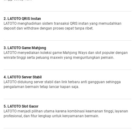
A

2

&

カ

7

9

I

N

N

2. LATOTO QRIS Instan
9

T

$

LATOTO menghadirkan sistem transaksi QRIS instan yang memudahkan
4

サ

6

deposit dan withdraw dengan proses cepat tanpa ribet.
X

H

V

6

9

ハ

3

D

3. LATOTO Game Mahjong
R

L

ワ

LATOTO menyediakan koleksi game Mahjong Ways dan slot populer dengan
7

%

winrate tinggi serta peluang maxwin yang menguntungkan pemain.
M

O

X

Q

0

2

4. LATOTO Server Stabil
5

9

LATOTO didukung server stabil dan link terbaru anti gangguan sehingga
@

7

pengalaman bermain tetap lancar kapan saja.
R

N

ャ

4

0

N

5. LATOTO Slot Gacor
Y

LATOTO menjadi pilihan utama karena kombinasi keamanan tinggi, layanan
N

profesional, dan fitur lengkap untuk kenyamanan bermain.
3

#

R

6

ワ
