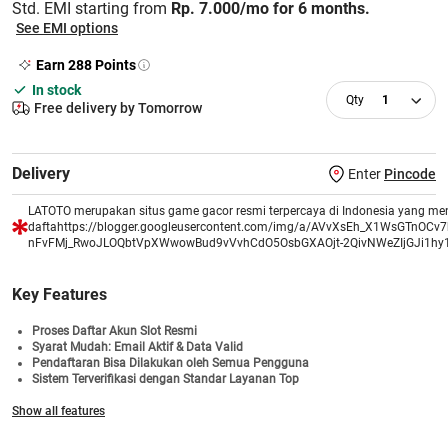
Std. EMI starting from
Rp. 7.000/mo for 6 months.
G

4

L

ャ

See EMI options
N

M

@

7

O

Earn
288
Points
8

B

I

J

In stock
サ

1
J

6

Free delivery by Tomorrow
サ

サ

5

Z

O

W

ハ

@

Q

L

Delivery
Enter
Pincode
カ

C

@

4

D

S

LATOTO merupakan situs game gacor resmi terpercaya di Indonesia yang me
G

A

X

daftahttps://blogger.googleusercontent.com/img/a/AVvXsEh_X1WsGTnO
9

D

A

サ

nFvFMj_RwoJLOQbtVpXWwowBud9vVvhCdO5OsbGXAOjt-2QivNWeZIjGJi1hy
サ

H

0

H

G

L

4

%

H

Y

Key Features
#

4

Z

タ

S

4

Y

Proses Daftar Akun Slot Resmi
E

V

@

Syarat Mudah: Email Aktif & Data Valid
Q

1

Z

Pendaftaran Bisa Dilakukan oleh Semua Pengguna
Q

F

H

Sistem Terverifikasi dengan Standar Layanan Top
S

V

1

Informasi Permainan Transparan dan Mudah Dipahami
W

K

E

Show all features
Bonus Di Bagikan Setiap Minggu
C

カ

0

Akses Login Cepat & Pilihan Game Slot Terlengkap
E

7

I
