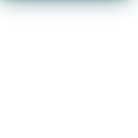
ラ

Q

F

#

T

X

M

K

ャ

@

ア

サ

ワ

2

T

K

9

%

ア

J

K

U

ヤ

D

8

M

ラ

G

4

6

D

T

P

D

O

W

N

U

#

8

G

T

マ

%

カ

4
