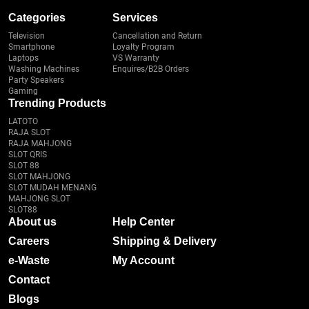
サ

M

マ

Categories
Services
@

W

Television
Cancellation and Return
W

サ

Smartphone
Loyalty Program
Q

Laptops
VS Warranty
3

Washing Machines
Enquires/B2B Orders
E

R

Party Speakers
5

Gaming
ラ

$

I

Trending Products
タ

C

LATOTO
マ

J

RAJA SLOT
U

T

9

RAJA MAHJONG
5

8

@

SLOT QRIS
マ

2

SLOT 88
M

I

7

SLOT MAHJONG
Q

S

2

SLOT MUDAH MENANG
P

ア

MAHJONG SLOT
3

E

W

SLOT88
@

タ

About us
Help Center
Z

X

W

ラ

ナ

Careers
Shipping & Delivery
3

$

サ

$

U

e-Waste
My Account
I

Z

サ

G

$

Contact
S

P

T

H

8

Blogs
2
