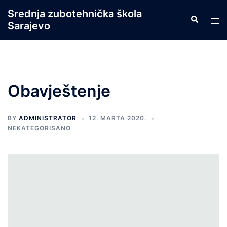
Skip
Srednja zubotehnička škola
Search
to
Tog
Sarajevo
content
men
Obavještenje
BY
ADMINISTRATOR
12. MARTA 2020.
NEKATEGORISANO