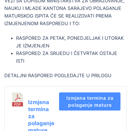
VEZI SA DOPISOM MINISTARSTVA ZA OBRAZOVANJE,
NAUKU I MLADE KANTONA SARAJEVO POLAGANJE
MATURSKOG ISPITA ĆE SE REALIZOVATI PREMA
IZMJENJENOM RASPOREDU I TO:
RASPORED ZA PETAK, PONEDJELJAK I UTORAK
JE IZMJENJEN
RASPORED ZA SRIJEDU I ČETVRTAK OSTAJE
ISTI
DETALJNI RASPORED POGLEDAJTE U PRILOGU
Izmjena termina za
Izmjena
polaganje mature
termina
za
polaganje
mature