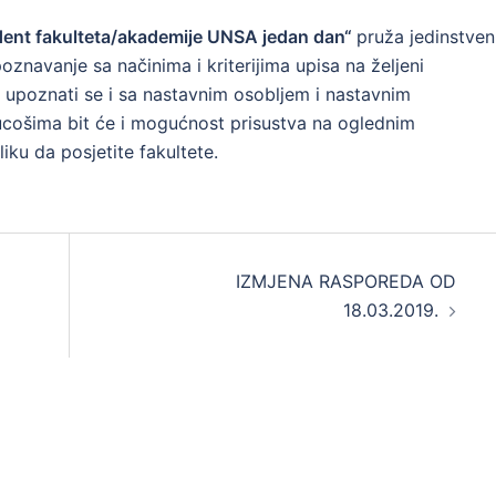
dent fakulteta/akademije UNSA jedan dan“
pruža jedinstve
znavanje sa načinima i kriterijima upisa na željeni
ku upoznati se i sa nastavnim osobljem i nastavnim
ucošima bit će i mogućnost prisustva na oglednim
liku da posjetite fakultete.
a
IZMJENA RASPOREDA OD
18.03.2019.