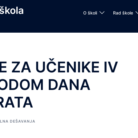
škola
O školi
Rad škole
 ZA UČENIKE IV
VODOM DANA
RATA
LNA DEŠAVANJA