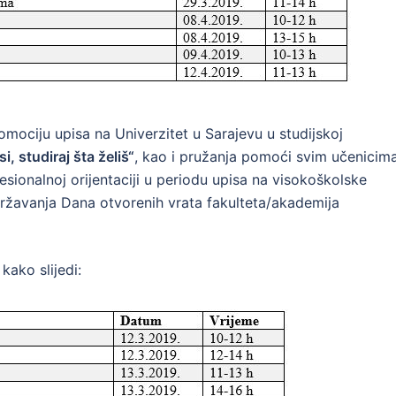
omociju upisa na Univerzitet u Sarajevu u studijskoj
si, studiraj šta želiš“
, kao i pružanja pomoći svim učenicima
esionalnoj orijentaciji u periodu upisa na visokoškolske
žavanja Dana otvorenih vrata fakulteta/akademija
ako slijedi: