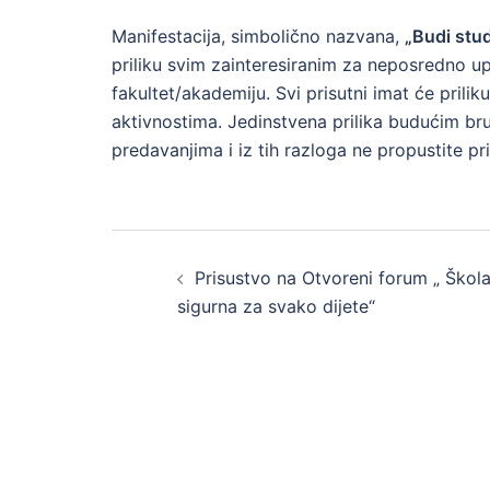
Manifestacija, simbolično nazvana,
„Budi stu
priliku svim zainteresiranim za neposredno upo
fakultet/akademiju. Svi prisutni imat će prili
aktivnostima. Jedinstvena prilika budućim br
predavanjima i iz tih razloga ne propustite pri
Post
Prisustvo na Otvoreni forum „ Škol
navigation
sigurna za svako dijete“