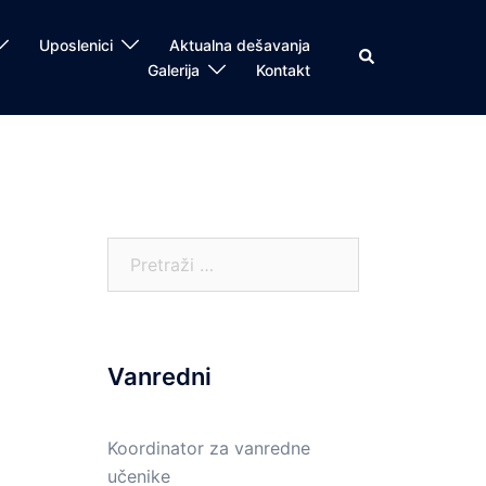
Uposlenici
Aktualna dešavanja
Search
Galerija
Kontakt
Pretraga:
Vanredni
Koordinator za vanredne
učenike