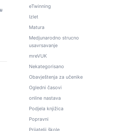
eTwinning
nu
Izlet
Matura
Medjunarodno strucno
usavrsavanje
mreVUK
Nekategorisano
Obavještenja za učenike
Ogledni časovi
online nastava
Podjela knjižica
Popravni
Prijatelji škole