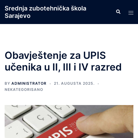
Skip
Srednja zubotehnička škola
Search
to
Tog
Sarajevo
content
men
Obavještenje za UPIS
učenika u II, III i IV razred
BY
ADMINISTRATOR
21. AUGUSTA 2025.
NEKATEGORISANO