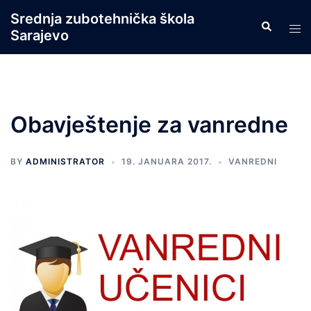
Skip
Srednja zubotehnička škola
Search
to
Tog
Sarajevo
content
men
Obavještenje za vanredne
BY
ADMINISTRATOR
19. JANUARA 2017.
VANREDNI