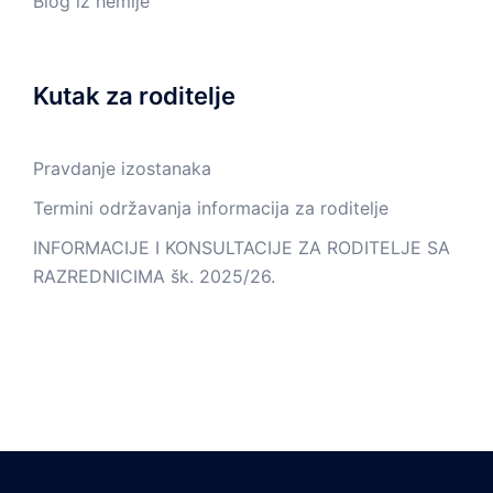
Blog iz hemije
Kutak za roditelje
Pravdanje izostanaka
Termini održavanja informacija za roditelje
INFORMACIJE I KONSULTACIJE ZA RODITELJE SA
RAZREDNICIMA šk. 2025/26.