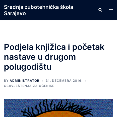
Skip
Srednja zubotehnička škola
Search
to
Tog
Sarajevo
content
men
Podjela knjižica i početak
nastave u drugom
polugodištu
BY
ADMINISTRATOR
31. DECEMBRA 2016.
OBAVJEŠTENJA ZA UČENIKE