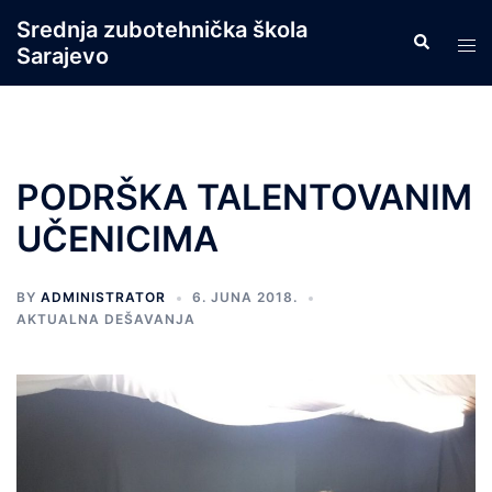
Skip
Srednja zubotehnička škola
Search
to
Tog
Sarajevo
content
men
PODRŠKA TALENTOVANIM
UČENICIMA
BY
ADMINISTRATOR
6. JUNA 2018.
AKTUALNA DEŠAVANJA