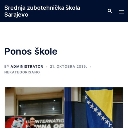
Skip
Srednja zubotehnička škola
Search
to
Tog
Sarajevo
content
men
Ponos škole
BY
ADMINISTRATOR
21. OKTOBRA 2019.
NEKATEGORISANO