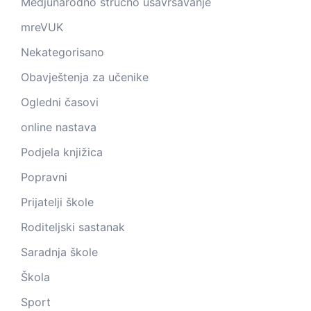
Medjunarodno strucno usavrsavanje
mreVUK
Nekategorisano
Obavještenja za učenike
Ogledni časovi
online nastava
Podjela knjižica
Popravni
Prijatelji škole
Roditeljski sastanak
Saradnja škole
Škola
Sport