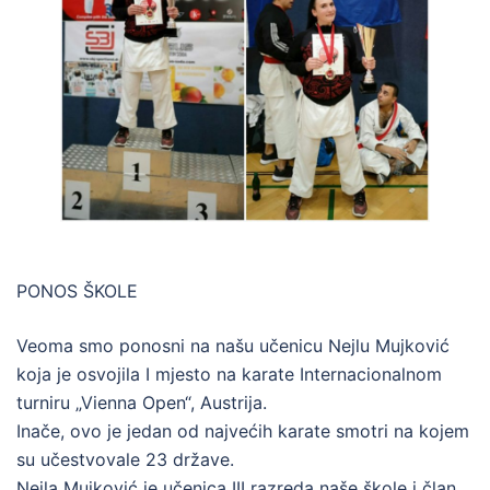
PONOS ŠKOLE
Veoma smo ponosni na našu učenicu Nejlu Mujković
koja je osvojila I mjesto na karate Internacionalnom
turniru „Vienna Open“, Austrija.
Inače, ovo je jedan od najvećih karate smotri na kojem
su učestvovale 23 države.
Nejla Mujković je učenica III razreda naše škole i član