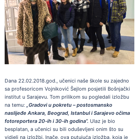
Dana 22.02.2018.god., učenici naše škole su zajedno
sa profesoricom Vojniković Šejlom posjetili Bošnjački
institut u Sarajevu. Tom prilikom su pogledali izložbu
na temu:
„Gradovi u pokretu – postosmansko
naslijeđe Ankara, Beograd, Istanbul i Sarajevo očima
fotoreportera 20-ih i 30-ih godina“.
Ulaz je bio
besplatan, a učenici su bili oduševljeni onim što su
vidjeli na izložbi. Inače, ova putujuća izložba, koja je