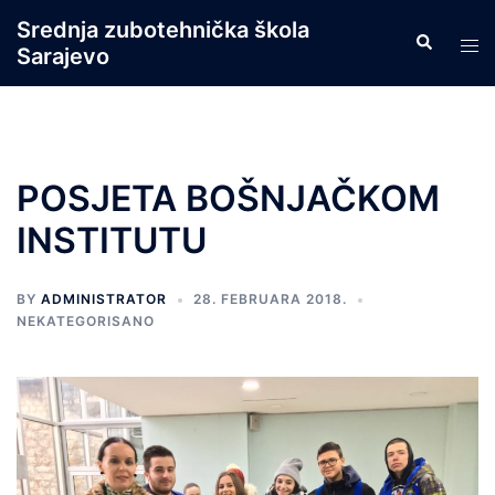
Skip
Srednja zubotehnička škola
Search
to
Tog
Sarajevo
content
men
POSJETA BOŠNJAČKOM
INSTITUTU
BY
ADMINISTRATOR
28. FEBRUARA 2018.
NEKATEGORISANO