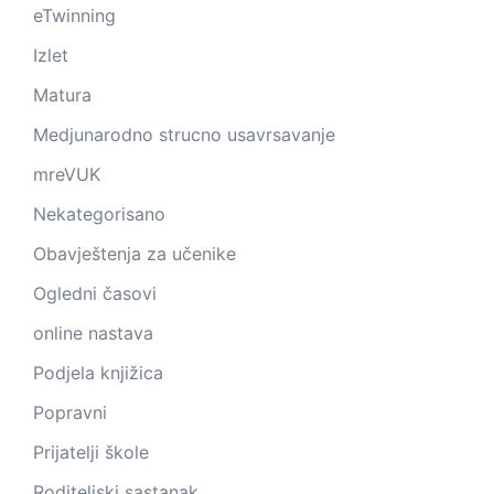
eTwinning
Izlet
Matura
Medjunarodno strucno usavrsavanje
mreVUK
Nekategorisano
Obavještenja za učenike
Ogledni časovi
online nastava
Podjela knjižica
Popravni
Prijatelji škole
Roditeljski sastanak