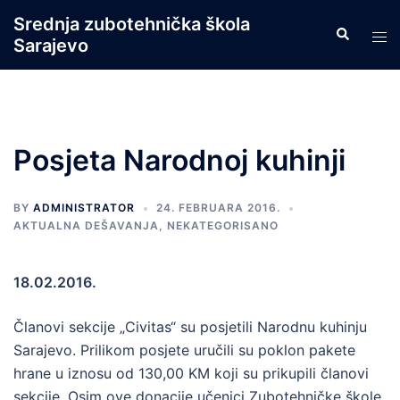
Skip
Srednja zubotehnička škola
Search
to
Tog
Sarajevo
content
men
Posjeta Narodnoj kuhinji
BY
ADMINISTRATOR
24. FEBRUARA 2016.
AKTUALNA DEŠAVANJA
,
NEKATEGORISANO
18.02.2016.
Članovi sekcije „Civitas“ su posjetili Narodnu kuhinju
Sarajevo. Prilikom posjete uručili su poklon pakete
hrane u iznosu od 130,00 KM koji su prikupili članovi
sekcije. Osim ove donacije učenici Zubotehničke škole