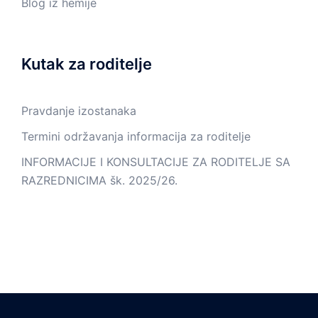
Blog iz hemije
Kutak za roditelje
Pravdanje izostanaka
Termini održavanja informacija za roditelje
INFORMACIJE I KONSULTACIJE ZA RODITELJE SA
RAZREDNICIMA šk. 2025/26.