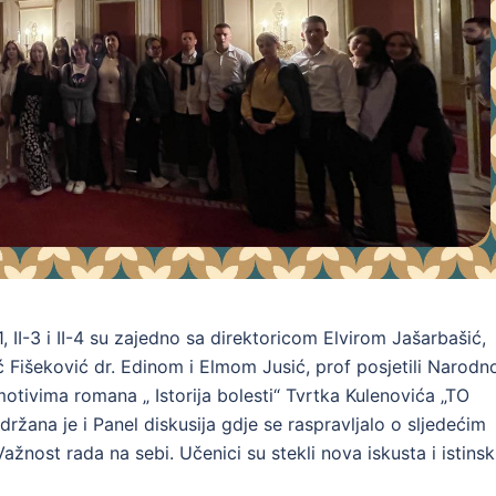
, II-3 i II-4 su zajedno sa direktoricom Elvirom Jašarbašić,
ić Fišeković dr. Edinom i Elmom Jusić, prof posjetili Narodn
otivima romana „ Istorija bolesti“ Tvrtka Kulenovića „TO
ana je i Panel diskusija gdje se raspravljalo o sljedećim
ažnost rada na sebi. Učenici su stekli nova iskusta i istinsk