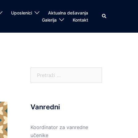
Uposlenici
Aktualna dešavanja
Search
Galerija
Kontakt
Pretraga:
Vanredni
Koordinator za vanredne
učenike