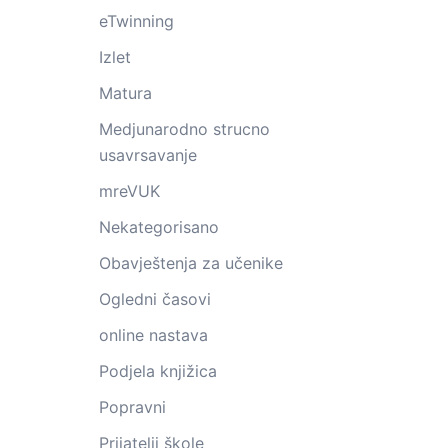
eTwinning
Izlet
Matura
Medjunarodno strucno
usavrsavanje
mreVUK
Nekategorisano
Obavještenja za učenike
Ogledni časovi
online nastava
Podjela knjižica
Popravni
Prijatelji škole