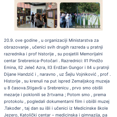
20.9. ove godine , u organizaciji Ministarstva za
obrazovanje , učenici svih drugih razreda u pratnji
razrednika i prof historije , su posjetili Memorijalni
centar Srebrenica-Potočari . Razrednici: II1 Pindžo
Emina, II2 Jeleč Azra, II3 Erdžan Gungor i II4 u pratnji
Dijane Handzić i , naravno , uz Šejlu Vojniković , prof .
Historije , su krenuli na put ispred Zemaljskog muzeja
u 8 časova.Stigavši u Srebrenicu , prvo smo obišli
mezarje i poklonili se žrtvama ; Potom smo , prema
protokolu , pogledali dokumentarni film i obišli muzej
.Također , taj dan su išli i učenici iz Medicinske škole
Jezero, Katolički centar – medicinska i gimnazija, pa