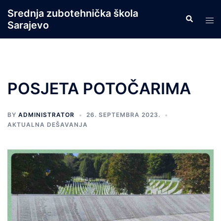
Skip
Srednja zubotehnička škola
Search
to
Tog
Sarajevo
content
men
POSJETA POTOČARIMA
BY
ADMINISTRATOR
26. SEPTEMBRA 2023.
AKTUALNA DEŠAVANJA