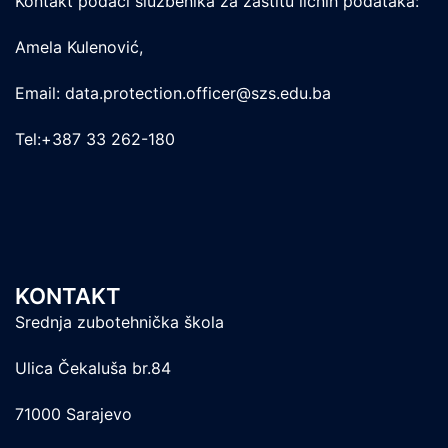
Kontakt podaci službenika za zastitu ličnih podataka:
Amela Kulenović,
Email: data.protection.officer@szs.edu.ba
Tel:+387 33 262-180
KONTAKT
Srednja zubotehnička škola
Ulica Čekaluša br.84
71000 Sarajevo