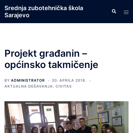
Skip
Srednja zubotehnička škola
Search
to
Tog
Sarajevo
content
men
Projekt građanin –
općinsko takmičenje
BY
ADMINISTRATOR
20. APRILA 2018.
AKTUALNA DEŠAVANJA
,
CIVITAS