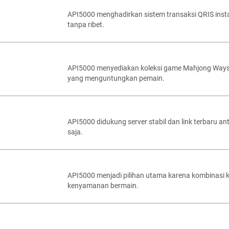
ヤ

6

ャ

API5000 menghadirkan sistem transaksi QRIS ins
D

V

tanpa ribet.
N

ハ

1

マ

T

#

N

R

API5000 menyediakan koleksi game Mahjong Ways d
タ

9

yang menguntungkan pemain.
5

6

Y

2

0

P

K

G

API5000 didukung server stabil dan link terbaru 
5

2

4

saja.
M

サ

D

5

U

Y

&

N

API5000 menjadi pilihan utama karena kombinasi ke
O

0

kenyamanan bermain.
W

P

6

C
