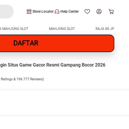
O

ヤ

N

K

Store Locator
Help Center
J

ア

ナ

$

S

W

Y

マ

8

A MAHJONG SLOT
MAHJONG SLOT
RAJA 88 JP
0

ヤ

P

%

J

0

DAFTAR
Z

8

V

ハ

R

R

G

W

I

Q

Login Situs Game Gacor Resmi Gampang Bocor 2026
4

R

9

G

D

A

0

 Ratings & 196.777 Reviews)
&

R

8

サ

4

0

I

ヤ

K

9

0

ワ

U

A

$

H

A

Y

Y

A

マ

E
