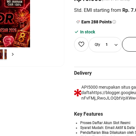
ヤ

Z

Std. EMI starting from
Rp. 7
9

2

Earn
288
Points
ア

ワ

In stock
R

A

1
C

カ

ャ

&

Delivery
P

4

O

API5000 merupakan situs gam
5

daftahttps://blogger.goo
W

nFvFMj_RwoJLOQbtVpXWwo
2

5

0

Key Features
1

Proses Daftar Akun Slot Resmi
Y

Syarat Mudah: Email Aktif & Data 
$

Pendaftaran Bisa Dilakukan ole