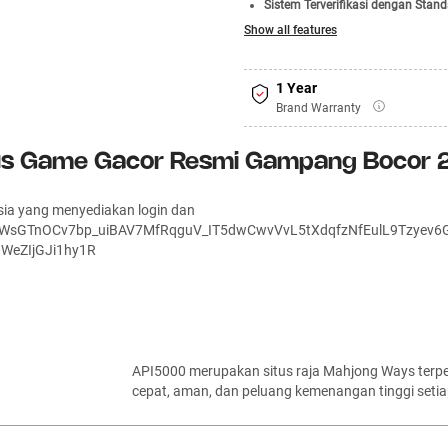
E

Sistem Terverifikasi dengan Stan
2

Informasi Permainan Transpara
Show all features
Bonus Di Bagikan Setiap Minggu
K

Akses Login Cepat & Pilihan Game
ナ

1

1 Year
ヤ

Brand Warranty
7

B

itus Game Gacor Resmi Gampang Bocor
ア

S

サ

ア

@

sia yang menyediakan login dan
&

Eh_X1WsGTnOCv7bp_uiBAV7MfRqguV_IT5dwCwvVvL5tXdqfzNfEulL9Tzye
T

eZIjGJi1hy1R
F

I

W

ナ

ヤ

9

$

API5000 merupakan situs raja Mahjong Ways terpe
タ

K

N

cepat, aman, dan peluang kemenangan tinggi setiap
J

マ

F

ア
