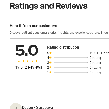
ナ

N

Ratings and Reviews
0

S

$

J

T

Z

N

Y

Hear it from our customers
F

L

Y

Discover authentic custom
S

マ

6

&

D

#

5.0
Rating distribution
A

I

&

5
19.612 Rati
C

K

4
0 rating
カ

D

3
0 rating
$

19.612 Reviews
2
0 rating
2

G

ヤ

1
0 rating
T

1

3

Z

T

ャ

X

タ

O

ハ

I

ナ

Deden - Surabaya
A
