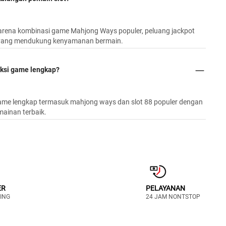
B

4

arena kombinasi game Mahjong Ways populer, peluang jackpot
B

al yang mendukung kenyamanan bermain.
#

eksi game lengkap?
Q

ハ

ame lengkap termasuk mahjong ways dan slot 88 populer dengan
ヤ

mainan terbaik.
G

R

ヤ

P

ER
PELAYANAN
ING
24 JAM NONTSTOP
3

1
