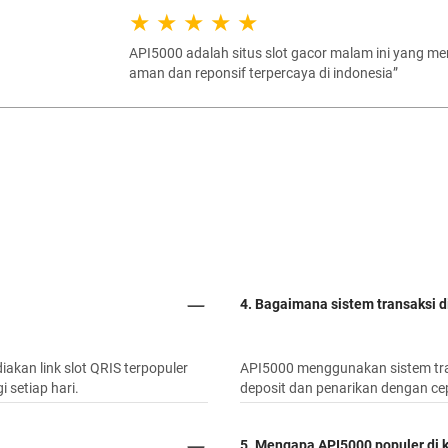
API5000 adalah situs slot gacor malam ini yang me
aman dan reponsif terpercaya di indonesia”
4. Bagaimana sistem transaksi d
akan link slot QRIS terpopuler
API5000 menggunakan sistem tra
 setiap hari.
deposit dan penarikan dengan cep
3

5. Mengapa API5000 populer di 