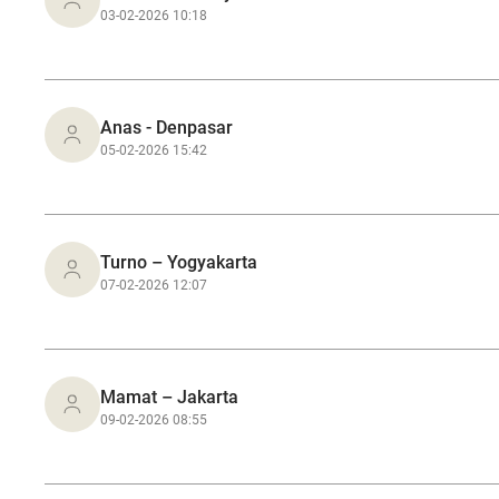
H

03-02-2026 10:18
X

G

4

ナ

W

ナ

Anas - Denpasar
1

05-02-2026 15:42
B

N

ャ

F

H

L

Turno – Yogyakarta
G

07-02-2026 12:07
P

ワ

カ

A

9

&

@

Mamat – Jakarta
2

7

09-02-2026 08:55
H

5

T

M
