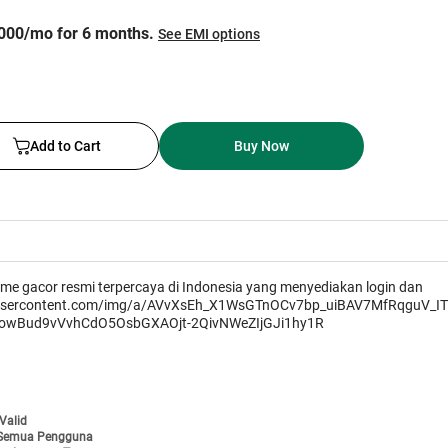
5

W

$

ナ

@

.000/mo for 6 months.
See EMI options
R

6

0

V

サ

Z

8

W

ヤ

H

サ

%

Add to Cart
Buy Now
X

3

P

C

ハ

X

e gacor resmi terpercaya di Indonesia yang menyediakan login dan
#

gleusercontent.com/img/a/AVvXsEh_X1WsGTnOCv7bp_uiBAV7MfRqguV
wBud9vVvhCdO5OsbGXAOjt-2QivNWeZIjGJi1hy1R
ハ

2

I

N

Valid
h Semua Pengguna