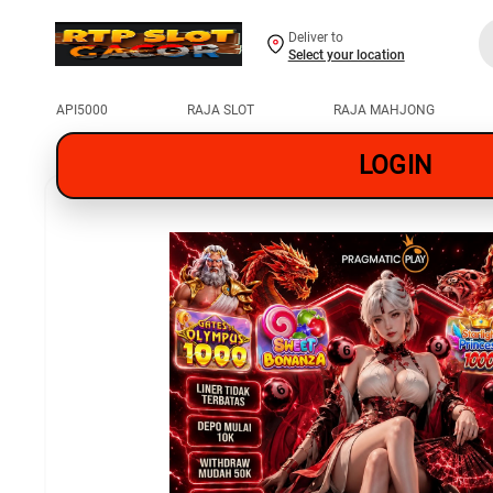
Supported by
slot gacor
ナ

Deliver to
0

Select your location
R

U

API5000
RAJA SLOT
RAJA MAHJONG
#

$

LOGIN
4

ワ

ア

@

9

サ

ャ

$

4

O

H

S

%

G

Z

Q

U
