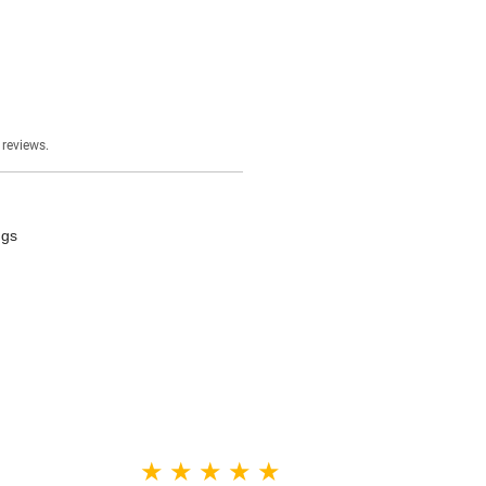
B

タ

5

サ

er stories, insights, and experiences shared in our reviews.
Q

ngs