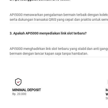
9

ャ

API5000 menawarkan pengalaman bermain terbaik dengan koleksi 
マ

serta dukungan transaksi QRIS yang cepat dan praktis untuk se
ラ

3. Apakah API5000 menyediakan link slot terbaru?
5

%

API5000 menghadirkan link slot terbaru yang stabil dan anti ga
ワ

bermain dengan lancar kapan saja tanpa hambatan.
F

E

S

U

#

MINIMAL DEPOSIT
M
Rp. 20.000
W
H

5
@
