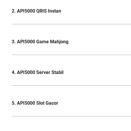
G

N

I

K

ナ

2

ハ

2. API5000 QRIS Instan
F

3

R

I

W

D

@

カ

X

F

L

9

マ

ヤ

S

Y

E

ヤ

3. API5000 Game Mahjong
X

N

%

T

ナ

T

A

J

%

N

I

V

U

Q

ワ

4

4. API5000 Server Stabil
F

R

X

ャ

H

R

B

ラ

N

ャ

5. API5000 Slot Gacor
M

E

H

L

サ

O

5

2

I

O
