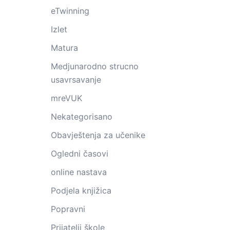
eTwinning
Izlet
Matura
Medjunarodno strucno
usavrsavanje
mreVUK
Nekategorisano
Obavještenja za učenike
Ogledni časovi
online nastava
Podjela knjižica
Popravni
Prijatelji škole