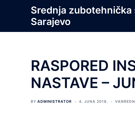
Skip
Srednja zubotehnička 
to
Sarajevo
content
RASPORED IN
NASTAVE – JU
BY
ADMINISTRATOR
4. JUNA 2018.
VANREDN