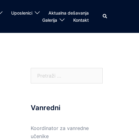
Uposlenici
Aktualna dešavanja
Search
Galerija
Kontakt
Pretraga:
Vanredni
Koordinator za vanredne
učenike