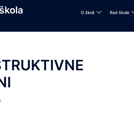
škola
O školi
Rad škole
STRUKTIVNE
NI
I