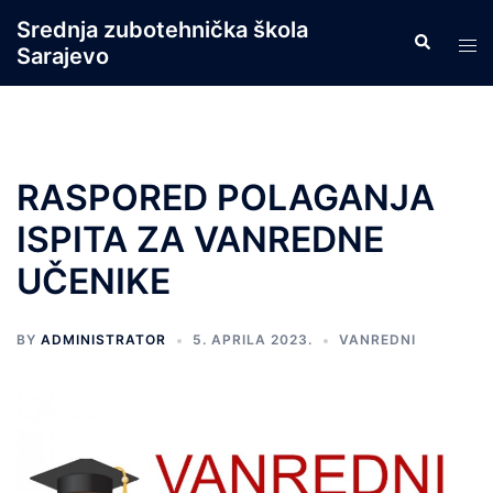
Skip
Srednja zubotehnička škola
Search
to
Tog
Sarajevo
content
men
RASPORED POLAGANJA
ISPITA ZA VANREDNE
UČENIKE
BY
ADMINISTRATOR
5. APRILA 2023.
VANREDNI