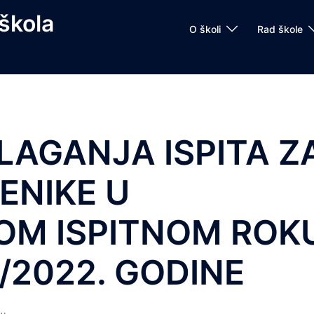
škola
O školi
Rad škole
LAGANJA ISPITA Z
ENIKE U
M ISPITNOM ROK
/2022. GODINE