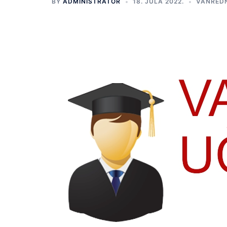
BY
ADMINISTRATOR
18. JULA 2022.
VANRED