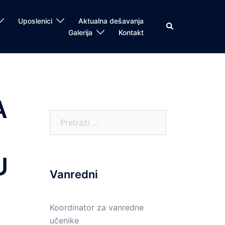
Uposlenici
Aktualna dešavanja
Search
Galerija
Kontakt
A
Pretraga:
U
Vanredni
Koordinator za vanredne
učenike