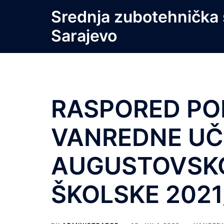
Skip
Srednja zubotehnička 
to
Sarajevo
content
RASPORED PO
VANREDNE UČ
AUGUSTOVSKO
ŠKOLSKE 2021