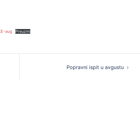
E-aug
Preuzmi
Popravni ispit u avgustu