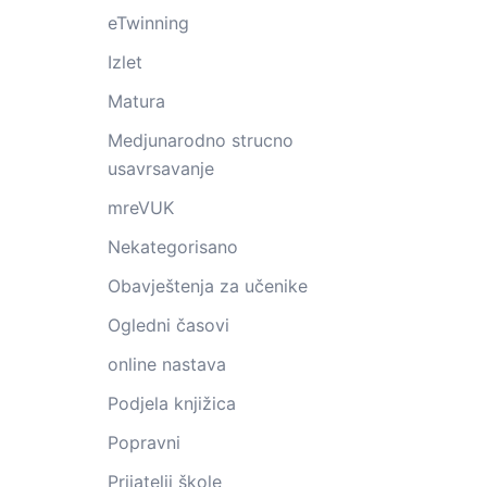
eTwinning
Izlet
Matura
Medjunarodno strucno
usavrsavanje
mreVUK
Nekategorisano
Obavještenja za učenike
Ogledni časovi
online nastava
Podjela knjižica
Popravni
Prijatelji škole