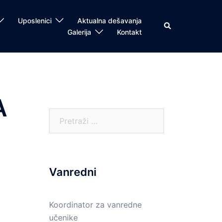
Uposlenici
Aktualna dešavanja
Search
Galerija
Kontakt
A
Pretraga:
Vanredni
Koordinator za vanredne
učenike