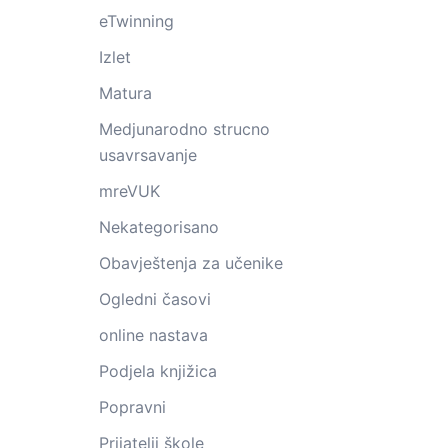
eTwinning
Izlet
Matura
Medjunarodno strucno
usavrsavanje
mreVUK
Nekategorisano
Obavještenja za učenike
Ogledni časovi
online nastava
Podjela knjižica
Popravni
Prijatelji škole