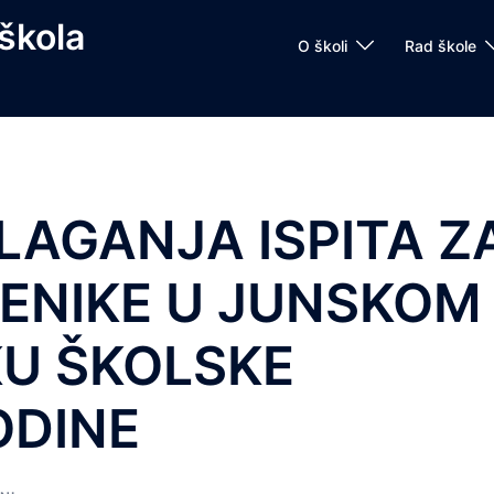
škola
O školi
Rad škole
LAGANJA ISPITA Z
ENIKE U JUNSKOM
KU ŠKOLSKE
ODINE