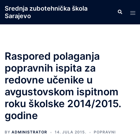
Skip
Srednja zubotehnička škola
Search
to
Tog
Sarajevo
content
men
Raspored polaganja
popravnih ispita za
redovne učenike u
avgustovskom ispitnom
roku školske 2014/2015.
godine
BY
ADMINISTRATOR
14. JULA 2015.
POPRAVNI