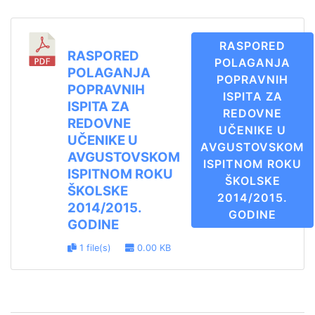
RASPORED
RASPORED
POLAGANJA
POLAGANJA
POPRAVNIH
POPRAVNIH
ISPITA ZA
ISPITA ZA
REDOVNE
REDOVNE
UČENIKE U
UČENIKE U
AVGUSTOVSKOM
AVGUSTOVSKOM
ISPITNOM ROKU
ISPITNOM ROKU
ŠKOLSKE
ŠKOLSKE
2014/2015.
2014/2015.
GODINE
GODINE
1 file(s)
0.00 KB