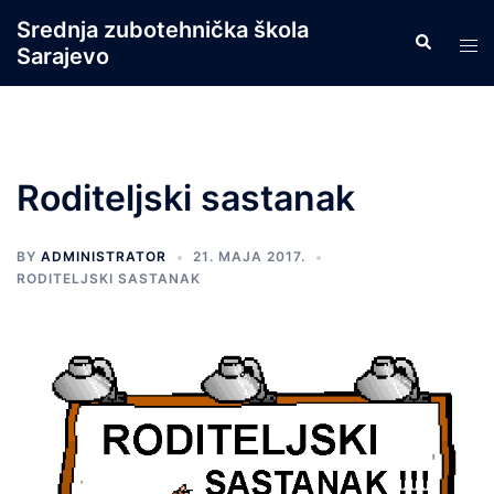
Skip
Srednja zubotehnička škola
Search
to
Tog
Sarajevo
content
men
Roditeljski sastanak
BY
ADMINISTRATOR
21. MAJA 2017.
RODITELJSKI SASTANAK