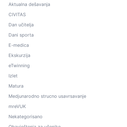
Aktualna dešavanja
CIVITAS
Dan učitelja
Dani sporta
E-medica
Ekskurzija
eTwinning
Izlet
Matura
Medjunarodno strucno usavrsavanje
mreVUK
Nekategorisano
Obavještenja za učenike