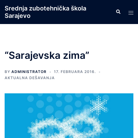
Skip
Srednja zubotehnička škola
Search
to
Tog
Sarajevo
content
men
“Sarajevska zima”
BY
ADMINISTRATOR
17. FEBRUARA 2016.
AKTUALNA DEŠAVANJA