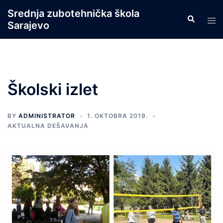
Skip
Srednja zubotehnička škola
Search
to
Tog
Sarajevo
content
men
Školski izlet
BY
ADMINISTRATOR
1. OKTOBRA 2019.
AKTUALNA DEŠAVANJA