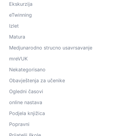
Ekskurzija
eTwinning
Izlet
Matura
Medjunarodno strucno usavrsavanje
mreVUK
Nekategorisano
Obavještenja za učenike
Ogledni časovi
online nastava
Podjela knjižica
Popravni
Prijatelji škole