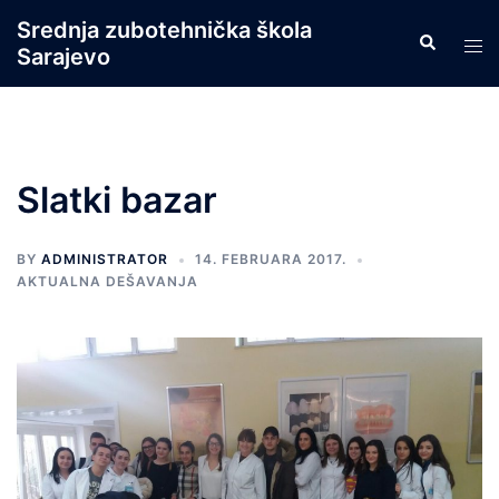
Skip
Srednja zubotehnička škola
Search
to
Tog
Sarajevo
content
men
Slatki bazar
BY
ADMINISTRATOR
14. FEBRUARA 2017.
AKTUALNA DEŠAVANJA