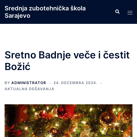
Skip
Srednja zubotehnička škola
Search
to
Tog
Sarajevo
content
men
Sretno Badnje veče i čestit
Božić
BY
ADMINISTRATOR
24. DECEMBRA 2024.
AKTUALNA DEŠAVANJA