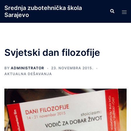
Skip
Srednja zubotehnička škola
Search
to
Tog
Sarajevo
content
men
Svjetski dan filozofije
BY
ADMINISTRATOR
23. NOVEMBRA 2015.
AKTUALNA DEŠAVANJA