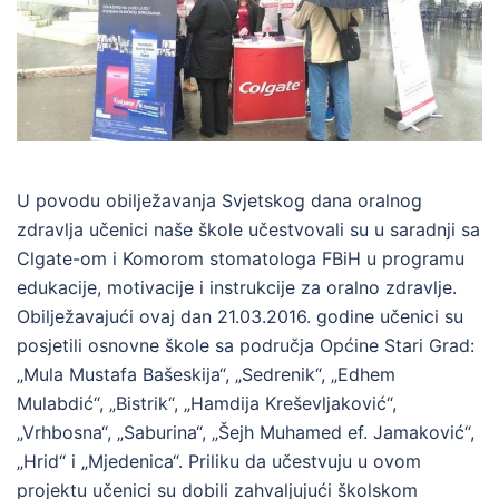
U povodu obilježavanja Svjetskog dana oralnog
zdravlja učenici naše škole učestvovali su u saradnji sa
Clgate-om i Komorom stomatologa FBiH u programu
edukacije, motivacije i instrukcije za oralno zdravlje.
Obilježavajući ovaj dan 21.03.2016. godine učenici su
posjetili osnovne škole sa područja Općine Stari Grad:
„Mula Mustafa Bašeskija“, „Sedrenik“, „Edhem
Mulabdić“, „Bistrik“, „Hamdija Kreševljaković“,
„Vrhbosna“, „Saburina“, „Šejh Muhamed ef. Jamaković“,
„Hrid“ i „Mjedenica“. Priliku da učestvuju u ovom
projektu učenici su dobili zahvaljujući školskom