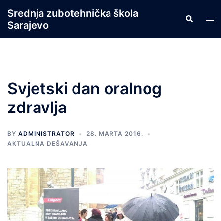
Skip
Srednja zubotehnička škola
Search
to
Tog
Sarajevo
content
men
Svjetski dan oralnog
zdravlja
BY
ADMINISTRATOR
28. MARTA 2016.
AKTUALNA DEŠAVANJA