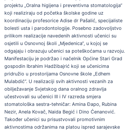
projektu „Oralna higijena i preventivna stomatologija“
koji realiziraju od početka školske godine uz
koordinaciju profesorice Adise dr Pašalić, specijaliste
bolesti usta i parodontologije. Posebno zadovoljstvo
prilikom realizacije navedenih aktivnosti učenici su
osjetili u Osnovnoj školi „Mjedenica“, u kojoj se
odgajaju i obrazuju učenici sa poteškoćama u razvoju.
Manifestaciju je podržao i načelnik Općine Stari Grad
gospodin Ibrahim Hadžibajrić koji se učenicima
pridružio u prostorijama Osnovne škole „Edhem
Mulabdić“. U realizaciji svih aktivnosti vezanih za
obilježavanje Svjetskog dana oralnog zdravlja
učestvovali su učenici III i IV razreda smjera
stomatološka sestra-tehničar: Amina Đapo, Rubina
Nezir, Anela Kovač, Naida Begić i Dino Ćenanović.
Također učenici su prisustvovali promotivnim
aktivnostima održanima na platou ispred sarajevske