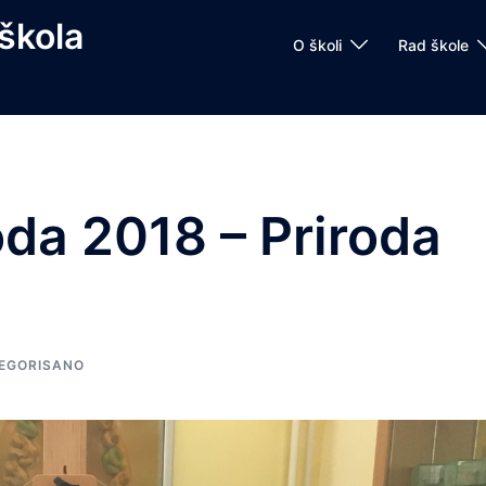
škola
O školi
Rad škole
oda 2018 – Priroda
EGORISANO