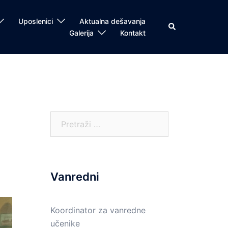
Uposlenici
Aktualna dešavanja
Search
Galerija
Kontakt
Pretraga:
Vanredni
Koordinator za vanredne
učenike