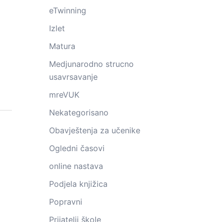
eTwinning
Izlet
Matura
Medjunarodno strucno
usavrsavanje
mreVUK
Nekategorisano
Obavještenja za učenike
Ogledni časovi
online nastava
Podjela knjižica
Popravni
Prijatelji škole