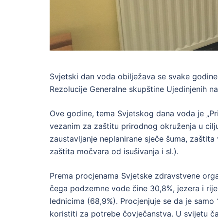
Svjetski dan voda obilježava se svake godin
Rezolucije Generalne skupštine Ujedinjenih 
Ove godine, tema Svjetskog dana voda je „Pr
vezanim za zaštitu prirodnog okruženja u cilj
zaustavljanje neplanirane sječe šuma, zaštita
zaštita močvara od isušivanja i sl.).
Prema procjenama Svjetske zdravstvene organi
čega podzemne vode čine 30,8%, jezera i rijek
lednicima (68,9%). Procjenjuje se da je samo
koristiti za potrebe čovječanstva. U svijetu čak