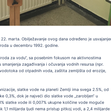
e 22. marta. Obilježavanje ovog dana određeno je usvajanj
naroda u decembru 1992. godine.
iroda za vodu“, sa posebnim fokusom na aktivnostima
u smanjenja zagađivanja i očuvanja vodnih resursa (npr.
 vodotoka od otpadnih voda, zaštita zemljišta od erozije,
zacije, slatke vode na planeti Zemlji ima svega 2.5%, od
e 0,3%, dok je najveći dio slatke vode „zarobljen“ u
 1% slatke vode ili 0,007% ukupne količine vode moguće
 1,1 milijarda ljudi nema pristup pitkoj vodi, a 2,4 milijarde