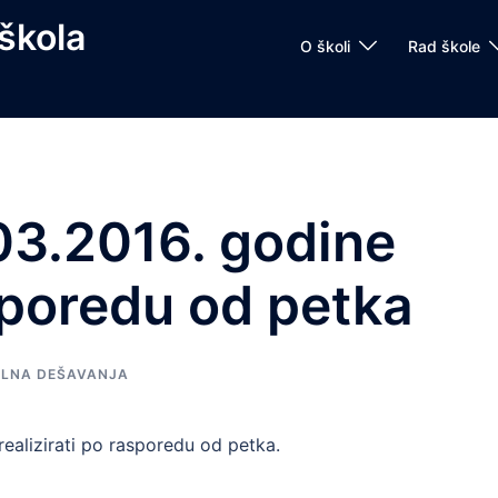
škola
O školi
Rad škole
03.2016. godine
sporedu od petka
LNA DEŠAVANJA
ealizirati po rasporedu od petka.