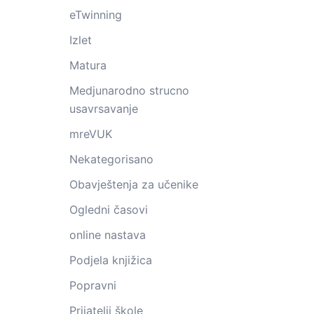
eTwinning
Izlet
Matura
Medjunarodno strucno
usavrsavanje
mreVUK
Nekategorisano
Obavještenja za učenike
Ogledni časovi
online nastava
Podjela knjižica
Popravni
Prijatelji škole