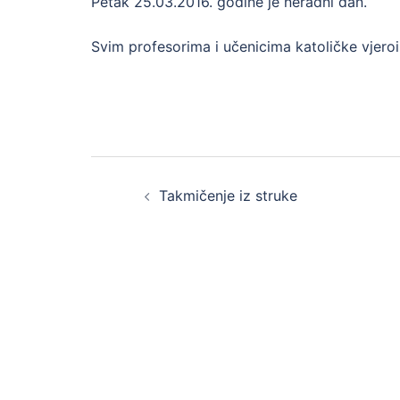
Petak 25.03.2016. godine je neradni dan.
Svim profesorima i učenicima katoličke vjeroi
Post
Takmičenje iz struke
navigation