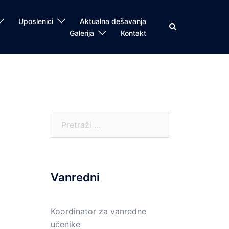
Uposlenici
Aktualna dešavanja
Search
Galerija
Kontakt
Pretraga:
Vanredni
Koordinator za vanredne
učenike