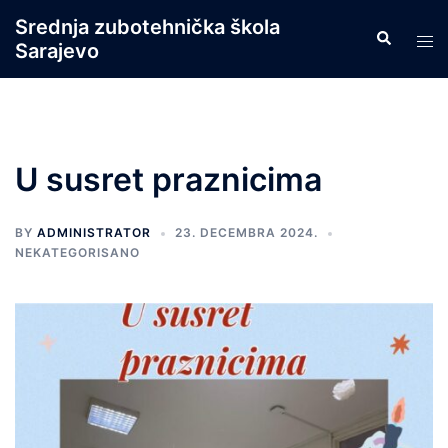
Skip
Srednja zubotehnička škola
Search
to
Tog
Sarajevo
content
men
U susret praznicima
BY
ADMINISTRATOR
23. DECEMBRA 2024.
NEKATEGORISANO