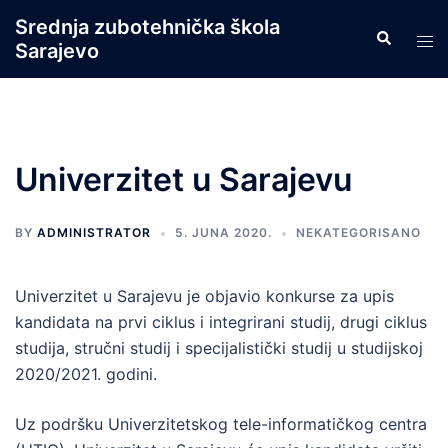
Skip
Srednja zubotehnička škola
Search
to
Tog
Sarajevo
content
men
Univerzitet u Sarajevu
BY
ADMINISTRATOR
5. JUNA 2020.
NEKATEGORISANO
Univerzitet u Sarajevu je objavio konkurse za upis
kandidata na prvi ciklus i integrirani studij, drugi ciklus
studija, stručni studij i specijalistički studij u studijskoj
2020/2021. godini.
Uz podršku Univerzitetskog tele-informatičkog centra