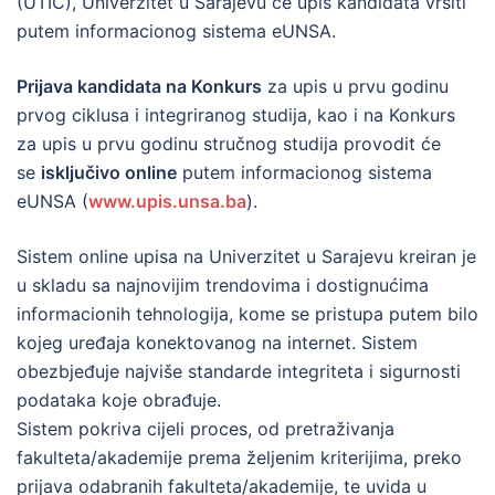
(UTIC), Univerzitet u Sarajevu će upis kandidata vršiti
putem informacionog sistema eUNSA.
Prijava kandidata na Konkurs
za upis u prvu godinu
prvog ciklusa i integriranog studija, kao i na Konkurs
za upis u prvu godinu stručnog studija provodit će
se
isključivo online
putem informacionog sistema
eUNSA (
www.upis.unsa.ba
).
Sistem online upisa na Univerzitet u Sarajevu kreiran je
u skladu sa najnovijim trendovima i dostignućima
informacionih tehnologija, kome se pristupa putem bilo
kojeg uređaja konektovanog na internet. Sistem
obezbjeđuje najviše standarde integriteta i sigurnosti
podataka koje obrađuje.
Sistem pokriva cijeli proces, od pretraživanja
fakulteta/akademije prema željenim kriterijima, preko
prijava odabranih fakulteta/akademije, te uvida u