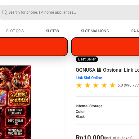
SLOT QRIS
SLOT88
SLOT MAHJONG
RAJ
Best Seller
QQNUSA 🏢 Opsional Link L
Link Slot Online
5.0
(996.777
Internal Storage
Color
Black
Rp
10.000
(Incl. of all taxes)