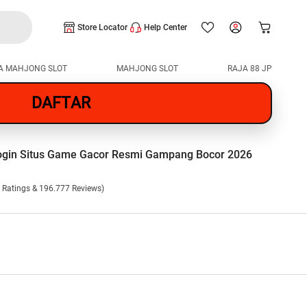
H

サ

C

Store Locator
Help Center
5

ワ

A

カ

&

A MAHJONG SLOT
MAHJONG SLOT
RAJA 88 JP
S

タ

ハ

DAFTAR
マ

O

A

8

6

ogin Situs Game Gacor Resmi Gampang Bocor 2026
C

0

0

W

 Ratings & 196.777 Reviews)
N

W

I

O

I

L

F

ワ

G

ア

9

L

R
