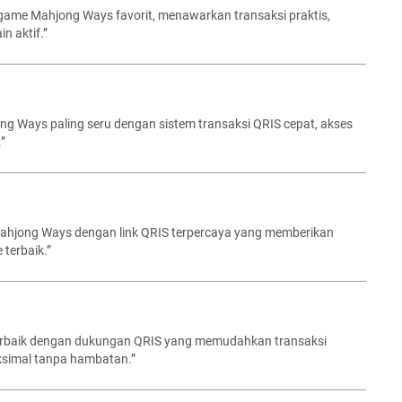
game Mahjong Ways favorit, menawarkan transaksi praktis,
n aktif.”
Ways paling seru dengan sistem transaksi QRIS cepat, akses
”
Mahjong Ways dengan link QRIS terpercaya yang memberikan
terbaik.”
erbaik dengan dukungan QRIS yang memudahkan transaksi
ksimal tanpa hambatan.”