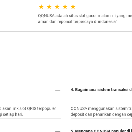
L

Y

X

QQNUSA adalah situs slot gacor malam ini yang me
aman dan reponsif terpercaya di indonesia”
ワ

ャ

ラ

4

S

W

$

4. Bagaimana sistem transaksi 
P

タ

kan link slot QRIS terpopuler
QQNUSA menggunakan sistem tran
 setiap hari.
deposit dan penarikan dengan cep
S

5. Mengapa QQNUSA populer di 