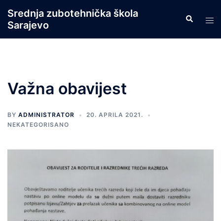
Skip
Srednja zubotehnička škola
Search
to
Tog
Sarajevo
content
men
Važna obavijest
BY
ADMINISTRATOR
20. APRILA 2021.
NEKATEGORISANO