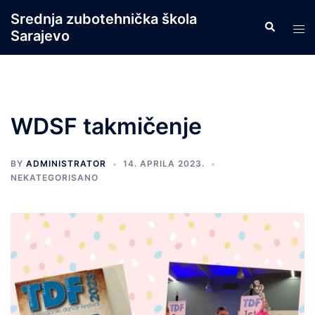
Skip
Srednja zubotehnička škola
Search
to
Tog
Sarajevo
content
men
WDSF takmičenje
BY
ADMINISTRATOR
14. APRILA 2023.
NEKATEGORISANO