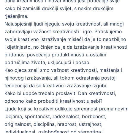
dana kreativnosti i inovativnosti jest poticanje sviju
kako bi zamislili drukčiji svijet, s nekim drukčijim
rješenjima.
Najuspješniji ljudi njeguju svoju kreativnost, ali mnogi
zaboravljaju važnost kreativnosti i igre. Potiskujemo
svoje kreativno istraživanje misleći da je to neozbiljno
i djetinjasto, no činjenica je da izražavanje kreativnosti
pridonosi povećanju produktivnosti u ostalim
područjima života, uključujući i posao.
Kao djeca znali smo važnost kreativnosti, maštanja i
njihovog izražavanja, ali tokom odrastanja postoji
tendencija da se kreativno izražavanje izgubi.
Kako bi uopće trebalo proslaviti Dan kreativnosti,
odnosno kako probuditi kreativnost u sebi?
Ljude koji su kreativni odlikuje spremnost prema novim
idejama, spontanost, radoznalost, borbenost,
originalnost, disciplina, hrabrost, ustrajnost,
individualnost, oslobođenost od stereotipa i