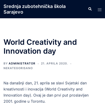
Skip
Srednja zubotehnička škola
Search
to
Tog
Sarajevo
content
men
World Creativity and
Innovation day
BY
ADMINISTRATOR
21. APRILA 2020.
NEKATEGORISANO
Na današnji dan, 21. aprila se slavi Svjetski dan
kreativnosti i inovacija (World Creativity and
Innovation day). Ovaj je dan prvi put proslavljen
2001. godine u Torontu.