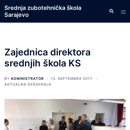
Skip
Srednja zubotehnička škola
Search
to
Tog
Sarajevo
content
men
Zajednica direktora
srednjih škola KS
BY
ADMINISTRATOR
13. SEPTEMBRA 2017.
AKTUALNA DEŠAVANJA