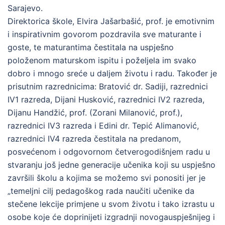
Sarajevo.
Direktorica škole, Elvira Jašarbašić, prof. je emotivnim
i inspirativnim govorom pozdravila sve maturante i
goste, te maturantima čestitala na uspješno
položenom maturskom ispitu i poželjela im svako
dobro i mnogo sreće u daljem životu i radu. Također je
prisutnim razrednicima: Bratović dr. Sadiji, razrednici
IV1 razreda, Dijani Husković, razrednici IV2 razreda,
Dijanu Handžić, prof. (Zorani Milanović, prof.),
razrednici IV3 razreda i Edini dr. Tepić Alimanović,
razrednici IV4 razreda čestitala na predanom,
posvećenom i odgovornom četverogodišnjem radu u
stvaranju još jedne generacije učenika koji su uspješno
završili školu a kojima se možemo svi ponositi jer je
„temeljni cilj pedagoškog rada naučiti učenike da
stečene lekcije primjene u svom životu i tako izrastu u
osobe koje će doprinijeti izgradnji novogauspješnijeg i