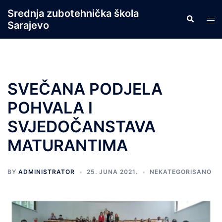
Skip
Srednja zubotehnička škola
Search
to
Tog
Sarajevo
content
men
SVEČANA PODJELA
POHVALA I
SVJEDOČANSTAVA
MATURANTIMA
BY
ADMINISTRATOR
25. JUNA 2021.
NEKATEGORISANO