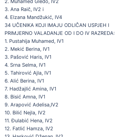
2. Muhamed Gledo, IV2
3. Ana Raič, IV2 i
4. Elzana Mandžukić, IV4
34 UČENIKA KOJI IMAJU ODLIČAN USPJEH I
PRIMJERNO VALADANJE OD I DO IV RAZREDA:
1. Pustahija Muhamed, IV1
2. Mekić Berina, IV1
3. Pašović Haris, IV1
4. Srna Selma, IV1
5. Tahirović Ajla, IV1
6. Alić Berina, IV1
7. Hadžajlić Amina, IV1
8. Bisić Amna, IV1
9. Arapović Adelisa,IV2
10. Bilić Nejla, IV2
11. Đulabić Hena, IV2
12. Fatlić Hamza, IV2
13. Hasković Dženan, IV2