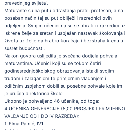
pravednijeg svijeta“.
Maturante su na putu odrastanja pratili profesori, a na
poseban način taj su put obilježili razrednici ovih
odjeljenja. Svojim učenicima su se obratili i razredici uz
iskrene želje za sretan i uspješan nastavak školovanja i
života uz želje da hrabro koračaju i bezstraha krenu u
susret budućnosti.
Nakon govora uslijedila je svečana dodjela pohvala
maturantima. Učenici koji su se tokom četiri
godinesrednjoškolskog obrazovanja istakli svojim
trudom i zalaganjem te primjernim vladanjem i
odličnim uspjehom dobili su posebne pohvale koje im
je uručila direktorica škole.
Ukopno je pohvaljeno 46 učenika, od toga:
4 UČENIKA GENERACIJE (5,00 PROSJEK I PRIMJERNO
VALDANJE OD I DO IV RAZREDA):
1. Elma Ramić, IV1