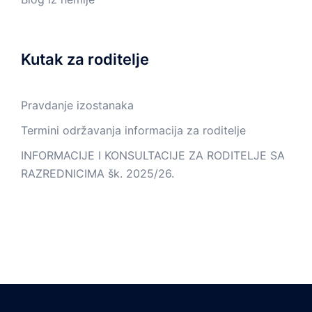
Kutak za roditelje
Pravdanje izostanaka
Termini održavanja informacija za roditelje
INFORMACIJE I KONSULTACIJE ZA RODITELJE SA
RAZREDNICIMA šk. 2025/26.