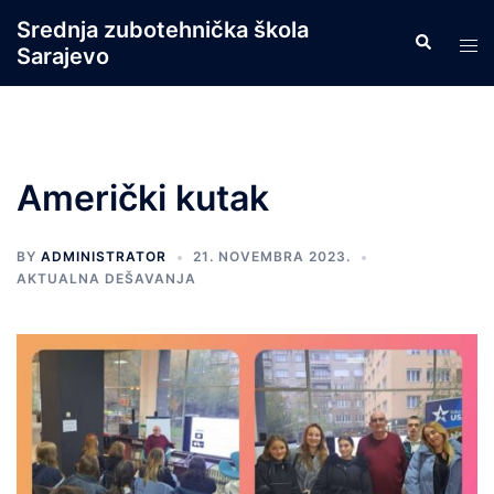
Skip
Srednja zubotehnička škola
Search
to
Tog
Sarajevo
content
men
Američki kutak
BY
ADMINISTRATOR
21. NOVEMBRA 2023.
AKTUALNA DEŠAVANJA