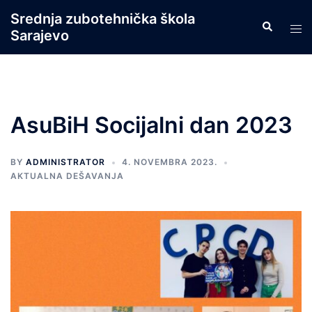
Skip
Srednja zubotehnička škola
Search
to
Tog
Sarajevo
content
men
AsuBiH Socijalni dan 2023
BY
ADMINISTRATOR
4. NOVEMBRA 2023.
AKTUALNA DEŠAVANJA