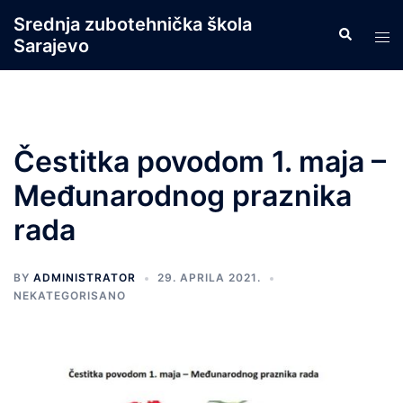
Skip
Srednja zubotehnička škola
Search
to
Tog
Sarajevo
content
men
Čestitka povodom 1. maja –
Međunarodnog praznika
rada
BY
ADMINISTRATOR
29. APRILA 2021.
NEKATEGORISANO