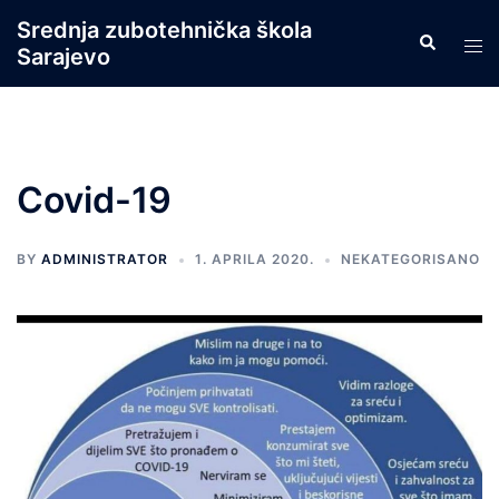
Skip
Srednja zubotehnička škola
Search
to
Tog
Sarajevo
content
men
Covid-19
BY
ADMINISTRATOR
1. APRILA 2020.
NEKATEGORISANO