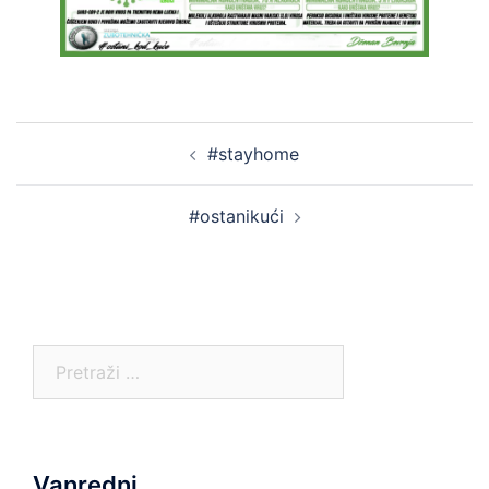
Post
#stayhome
navigation
#ostanikući
Pretraga:
Vanredni