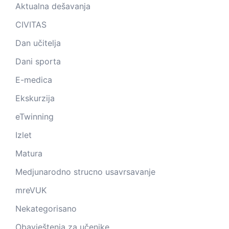
Aktualna dešavanja
CIVITAS
Dan učitelja
Dani sporta
E-medica
Ekskurzija
eTwinning
Izlet
Matura
Medjunarodno strucno usavrsavanje
mreVUK
Nekategorisano
Obavještenja za učenike