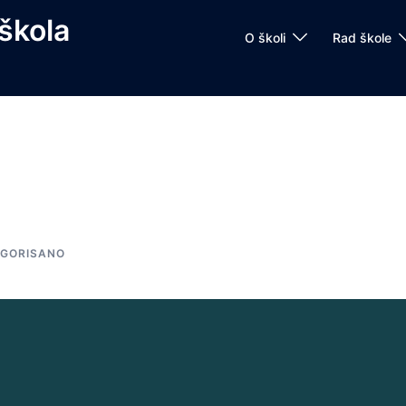
škola
O školi
Rad škole
EGORISANO