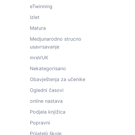
eTwinning
Izlet
Matura
Medjunarodno strucno
usavrsavanje
mreVUK
Nekategorisano
Obavještenja za učenike
Ogledni časovi
online nastava
Podjela knjižica
Popravni
Prijatelji škole