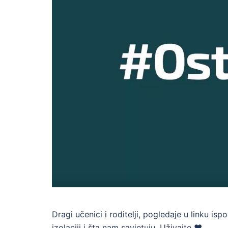
Dragi učenici i roditelji, pogledaje u linku i
izolaciji i šta nam savjetuju. Uživajte ♥️