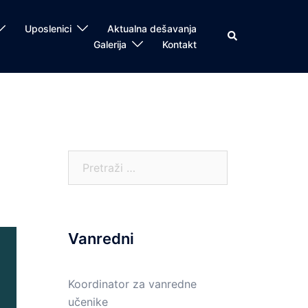
Uposlenici
Aktualna dešavanja
Search
Galerija
Kontakt
Pretraga:
Vanredni
Koordinator za vanredne
učenike