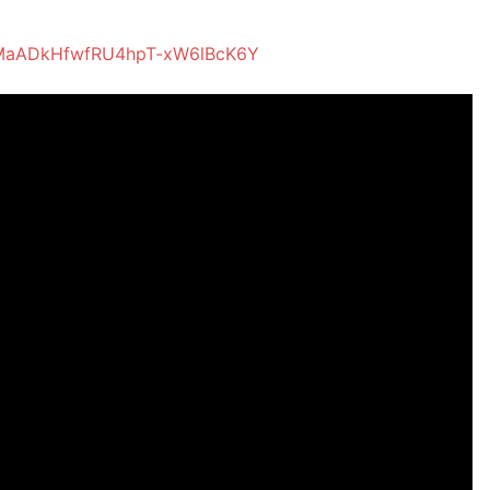
SpMaADkHfwfRU4hpT-xW6lBcK6Y