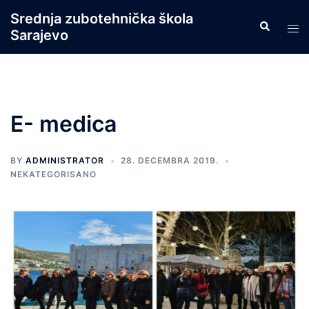
Skip
Srednja zubotehnička škola
Search
to
Tog
Sarajevo
content
men
E- medica
BY
ADMINISTRATOR
28. DECEMBRA 2019.
NEKATEGORISANO