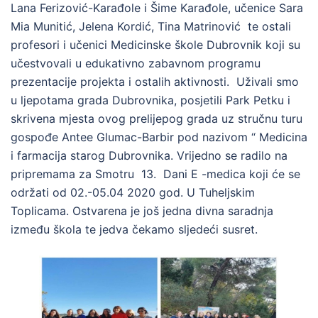
Lana Ferizović-Karađole i Šime Karađole, učenice Sara
Mia Munitić, Jelena Kordić, Tina Matrinović te ostali
profesori i učenici Medicinske škole Dubrovnik koji su
učestvovali u edukativno zabavnom programu
prezentacije projekta i ostalih aktivnosti. Uživali smo
u ljepotama grada Dubrovnika, posjetili Park Petku i
skrivena mjesta ovog prelijepog grada uz stručnu turu
gospođe Antee Glumac-Barbir pod nazivom “ Medicina
i farmacija starog Dubrovnika. Vrijedno se radilo na
pripremama za Smotru 13. Dani E -medica koji će se
održati od 02.-05.04 2020 god. U Tuheljskim
Toplicama. Ostvarena je još jedna divna saradnja
između škola te jedva čekamo sljedeći susret.