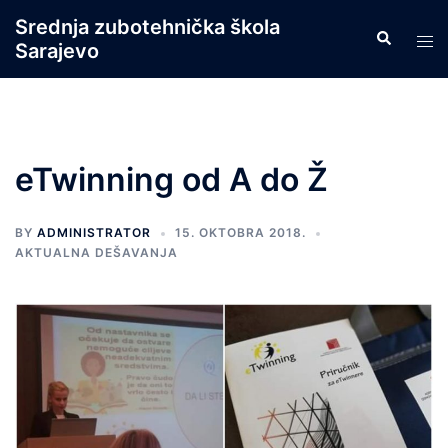
Skip
Srednja zubotehnička škola
Search
to
Tog
Sarajevo
content
men
eTwinning od A do Ž
BY
ADMINISTRATOR
15. OKTOBRA 2018.
AKTUALNA DEŠAVANJA