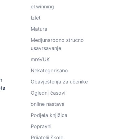
eTwinning
Izlet
Matura
Medjunarodno strucno
usavrsavanje
mreVUK
Nekategorisano
n
Obavještenja za učenike
eta
Ogledni časovi
online nastava
Podjela knjižica
Popravni
Prijatelji škole