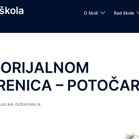
škola
O školi
Rad škole
MORIJALNOM
RENICA – POTOČAR
UALNA DEŠAVANJA