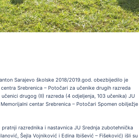
anton Sarajevo školske 2018/2019.god. obezbijedilo je
 centra Srebrenica – Potočari za učenike drugih razreda
, učenici drugog (II) razreda (4 odjeljenja, 103 učenika) JU
morijalni centar Srebrenica – Potočari Spomen obilježje 
 pratnji razrednika i nastavnica JU Srednja zubotehnička
nović, Šejla Vojniković i Edina Ibišević – Fišeković) išli su 