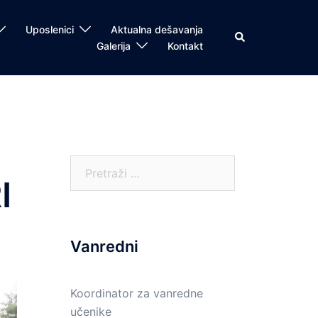
Uposlenici
Aktualna dešavanja
Search
Galerija
Kontakt
Pretraga:
I
Vanredni
Koordinator za vanredne
učenike