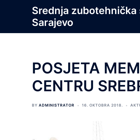
Skip
Srednja zubotehnička 
to
Sarajevo
content
POSJETA ME
CENTRU SREB
BY
ADMINISTRATOR
16. OKTOBRA 2018.
AKT