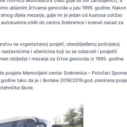
šli tvornicu akumulatora (halu gdje su bili zarobljenici), a
vino ubijenim žrtvama genocida u julu 1995. godine. Nakon
tralnog dijela mezarja, gdje im je jedan od kustosa održao
u autobusima otišli do centra Srebrenice i krenuli nazad za
tvu na organiziranoj posjeti, obezbijeđenoj policijskoj
m nastavnicima i učenicima koji su se odazvali i posjetili
men obilježje i mezarje za žrtve genocida iz 1995. godine.
reda posjete Memorijalni centar Srebrenica – Potočari Spome
. godine tako da je i školske 2018/2019.god. planirana posj
otehničke škole.